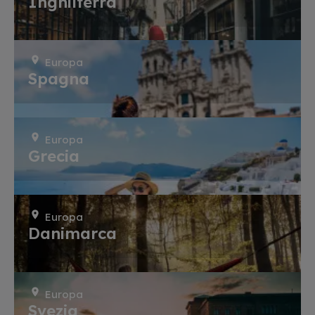
Inghilterra
Europa
Spagna
Europa
Grecia
Europa
Danimarca
Europa
Svezia