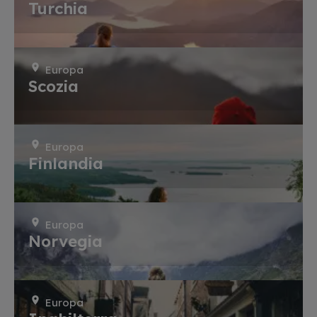
Turchia
Europa
Scozia
Europa
Finlandia
Europa
Norvegia
Europa