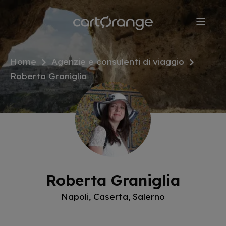
Salta
al
contenuto
principale
Home
Agenzie e consulenti di viaggio
Roberta Graniglia
Roberta Graniglia
Napoli, Caserta, Salerno