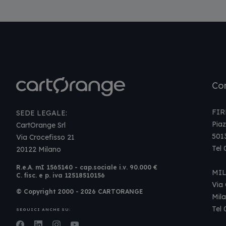
Con
FIR
SEDE LEGALE:
Piaz
CartOrange Srl
501
Via Crocefisso 21
Tel
20122 Milano
R.e.A. mI 1565140 - cap.sociale i.v. 90.000 €
MI
C. fisc. e p. iva 12518510156
Via 
© Copyright 2000 - 2026 CARTORANGE
Mil
Tel
SEGUICI ANCHE SU: