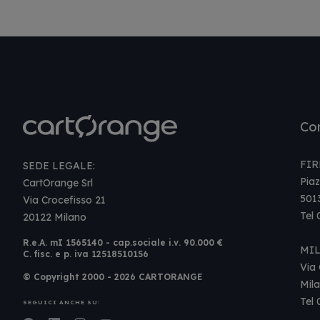
Con
FIR
SEDE LEGALE:
Piaz
CartOrange Srl
501
Via Crocefisso 21
Tel
20122 Milano
R.e.A. mI 1565140 - cap.sociale i.v. 90.000 €
MI
C. fisc. e p. iva 12518510156
Via 
© Copyright 2000 - 2026 CARTORANGE
Mil
Tel
SEGUICI ANCHE SU: