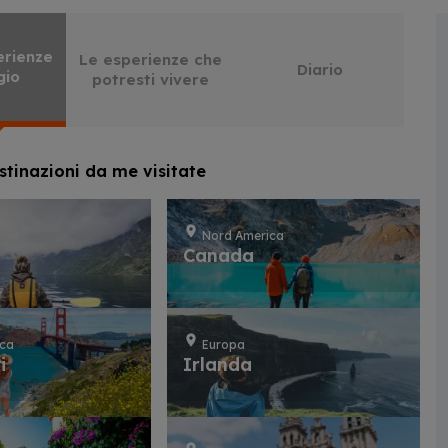
erienze
Le esperienze che
Diario
gio
potresti vivere
stinazioni da me visitate
Nord America
a
Canada
ica
Europa
i
Irlanda