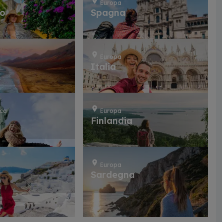
Europa
lo
Spagna
Europa
Italia
ica
Europa
k
Finlandia
Europa
Sardegna