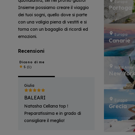
quotidianità, sei nel profilo giusto!
Europa
Portogal
Insieme possiamo creare il viaggio
dei tuoi sogni, quello dove si parte
con una valigia piena di vestiti e si
torna con un bagaglio di ricordi ed
Europa
emozioni.
Canarie
Recensioni
Dicono di me
5
(1)
Nord Amer
New Yor
Giulia
BALEARI
Europa
Grecia
Natasha Cellana top !
Preparatissima e in grado di
consigliare il meglio!