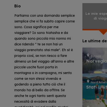
Bio
Le mie esp
Partiamo con una domanda semplice
di viag
semplice che vi fa subito capire come
sono. Cosa significa per me
viaggiare? Io sono Natasha e da
quando sono piccola mio nonno mi
Le ultime de
dice ridendo " te se non hai un
viaggio prenotato stai male". Eh si! è
proprio così, se non riesco a fare
Europa
Norvegi
almeno un bel viaggio all'anno e altre
piccole uscite fuori porta in
montagna o in campagna, mi sento
come se non stessi vivendo e
Nord Amer
godendo a pieno tutto ciò che il
Stati Unit
mondo ha di bello da offrire. Se
anche te ogni tanto senti questa
necessità di evadere dalla