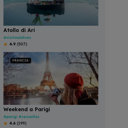
Atollo di Ari
#visitmaldives
4.9
(507)
FRANCIA
Weekend a Parigi
#parigi
#versailles
4.6
(199)