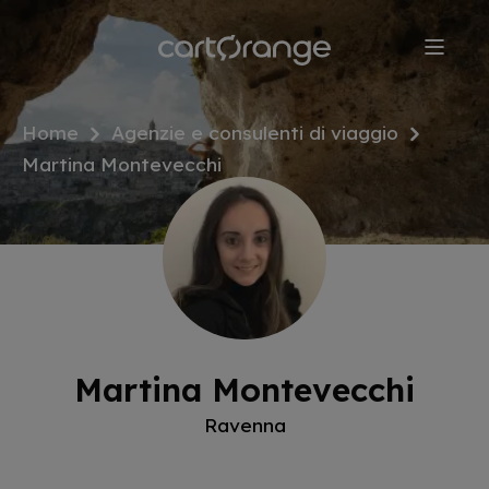
Salta
al
contenuto
principale
Home
Agenzie e consulenti di viaggio
Martina Montevecchi
Martina Montevecchi
Ravenna