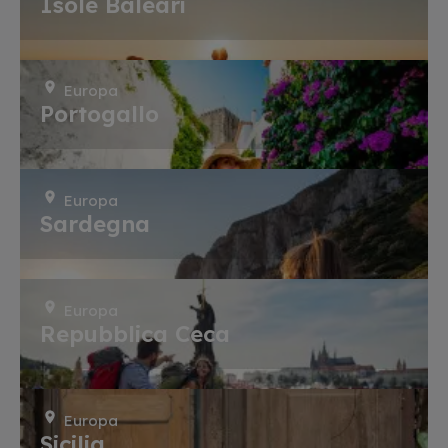
Isole Baleari
Europa
Portogallo
Europa
Sardegna
Europa
Repubblica Ceca
Europa
Sicilia