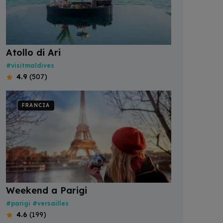
Atollo di Ari
#visitmaldives
4.9
(507)
FRANCIA
Weekend a Parigi
#parigi
#versailles
4.6
(199)