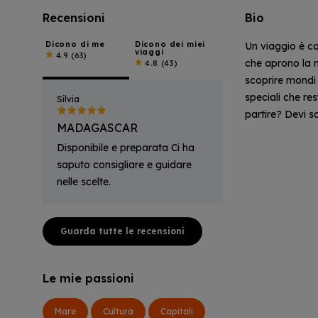
Recensioni
Bio
Dicono di me
Dicono dei miei
Un viaggio è co
viaggi
4.9
(63)
che aprono la me
4.8
(43)
scoprire mondi p
speciali che re
Silvia
partire? Devi so
MADAGASCAR
Disponibile e preparata Ci ha
saputo consigliare e guidare
nelle scelte.
Guarda tutte le recensioni
Le mie passioni
Mare
Cultura
Capitali