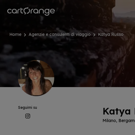
Salta
al
contenuto
principale
Home
Agenzie e consulenti di viaggio
Katya Russo
Seguimi su
Katya 
Instagram
Milano, Berga