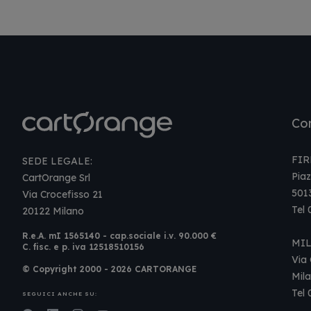
Con
FIR
SEDE LEGALE:
Piaz
CartOrange Srl
501
Via Crocefisso 21
Tel
20122 Milano
R.e.A. mI 1565140 - cap.sociale i.v. 90.000 €
MI
C. fisc. e p. iva 12518510156
Via 
© Copyright 2000 - 2026 CARTORANGE
Mil
Tel
SEGUICI ANCHE SU: