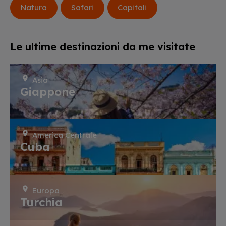
Natura
Safari
Capitali
Le ultime destinazioni da me visitate
Asia
Giappone
America Centrale
Cuba
Europa
Turchia