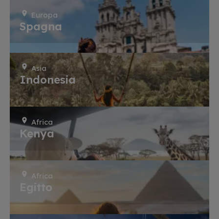
Europa
Spagna
Asia
Indonesia
Africa
Kenya
Africa
Egitto