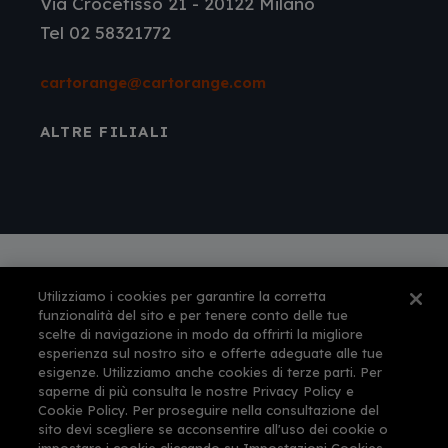
Via Crocefisso 21 - 20122 Milano
Tel 02 58321772
cartorange@cartorange.com
ALTRE FILIALI
Utilizziamo i cookies per garantire la corretta
Autorizzazione amministrativa n° 561 per
funzionalità del sito e per tenere conto delle tue
l'esercizio dell'attività di agenzia di viaggi e
scelte di navigazione in modo da offrirti la migliore
turismo rilasciata dalla Provincia di Firenze il 12-
esperienza sul nostro sito e offerte adeguate alle tue
feb-1999
esigenze. Utilizziamo anche cookies di terze parti. Per
This site is protected by reCAPTCHA and the
saperne di più consulta le nostre Privacy Policy e
Google
Privacy Policy
and
Terms of Service
Cookie Policy. Per proseguire nella consultazione del
apply.
sito devi scegliere se acconsentire all'uso dei cookie o