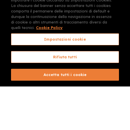
impostare i cookie cliccando su Impostazioni Cookies.
La chiusura del banner senza accettare tutti i cookies
comporta il permanere delle impostazioni di default e
dunque la continuazione della navigazione in assenza
di cookie o altri strumenti di tracciamento diversi da
quelli tecnici.
Cookie Policy
Impostazioni cookie
Rifiuta tutti
Accetta tutti i cookie
CARTORANGE e CONSULENTI PER
VIAGGIARE® sono marchi depositati e/o
registrati da CartOrange s.r.l.