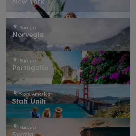
New York
Europa
Norvegia
Europa
Portogallo
Nord America
Stati Uniti
Europa
Svezia