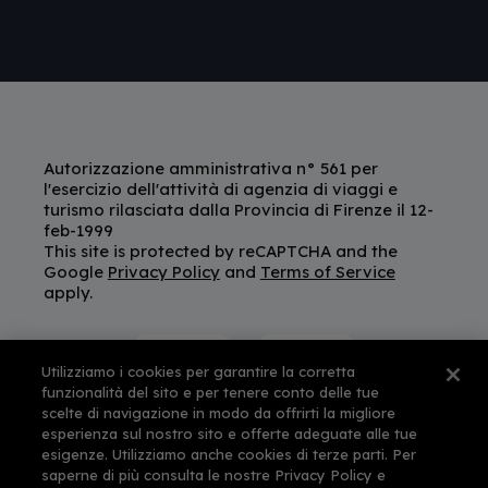
Autorizzazione amministrativa n° 561 per
l'esercizio dell'attività di agenzia di viaggi e
turismo rilasciata dalla Provincia di Firenze il 12-
feb-1999
This site is protected by reCAPTCHA and the
Google
Privacy Policy
and
Terms of Service
apply.
Utilizziamo i cookies per garantire la corretta
funzionalità del sito e per tenere conto delle tue
scelte di navigazione in modo da offrirti la migliore
esperienza sul nostro sito e offerte adeguate alle tue
esigenze. Utilizziamo anche cookies di terze parti. Per
saperne di più consulta le nostre Privacy Policy e