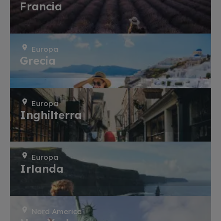
Francia
Europa
Grecia
Europa
Inghilterra
Europa
Irlanda
Nord America