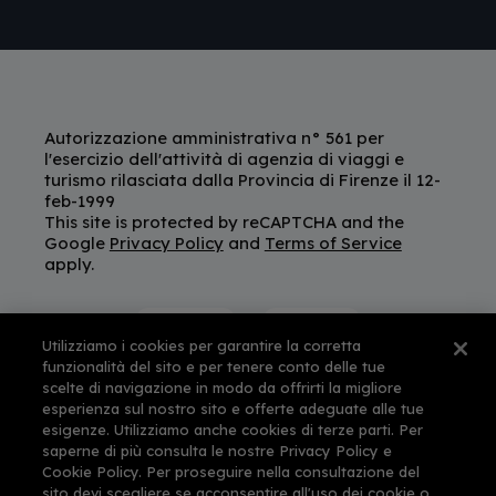
Autorizzazione amministrativa n° 561 per
l'esercizio dell'attività di agenzia di viaggi e
turismo rilasciata dalla Provincia di Firenze il 12-
feb-1999
This site is protected by reCAPTCHA and the
Google
Privacy Policy
and
Terms of Service
apply.
Utilizziamo i cookies per garantire la corretta
funzionalità del sito e per tenere conto delle tue
scelte di navigazione in modo da offrirti la migliore
esperienza sul nostro sito e offerte adeguate alle tue
esigenze. Utilizziamo anche cookies di terze parti. Per
saperne di più consulta le nostre Privacy Policy e
Cookie Policy. Per proseguire nella consultazione del
sito devi scegliere se acconsentire all'uso dei cookie o