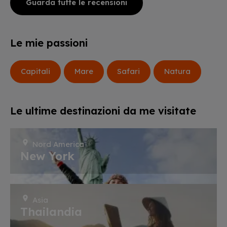
Guarda tutte le recensioni
Le mie passioni
Capitali
Mare
Safari
Natura
Le ultime destinazioni da me visitate
Nord America
New York
Asia
Thailandia