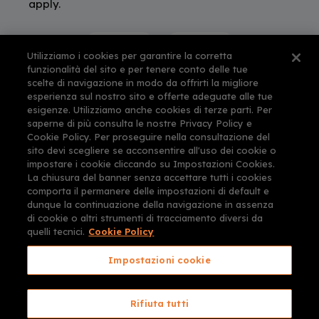
apply.
Utilizziamo i cookies per garantire la corretta
funzionalità del sito e per tenere conto delle tue
scelte di navigazione in modo da offrirti la migliore
esperienza sul nostro sito e offerte adeguate alle tue
esigenze. Utilizziamo anche cookies di terze parti. Per
saperne di più consulta le nostre Privacy Policy e
Cookie Policy. Per proseguire nella consultazione del
sito devi scegliere se acconsentire all'uso dei cookie o
impostare i cookie cliccando su Impostazioni Cookies.
La chiusura del banner senza accettare tutti i cookies
comporta il permanere delle impostazioni di default e
dunque la continuazione della navigazione in assenza
di cookie o altri strumenti di tracciamento diversi da
quelli tecnici.
Cookie Policy
Impostazioni cookie
CARTORANGE e CONSULENTI PER
VIAGGIARE® sono marchi depositati e/o
Rifiuta tutti
registrati da CartOrange s.r.l.