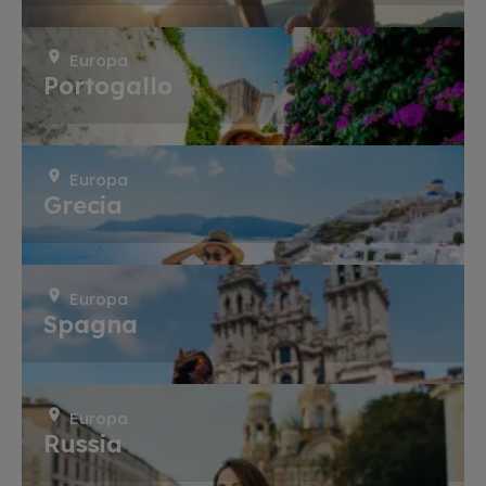
Europa
Portogallo
Europa
Grecia
Europa
Spagna
Europa
Russia