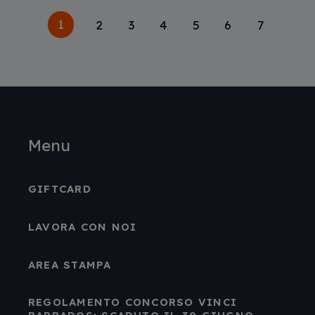
Paginazione
Pagina
1
Page
2
Page
3
Page
4
Page
5
Page
6
Page
7
attuale
Menu
GIFTCARD
LAVORA CON NOI
AREA STAMPA
REGOLAMENTO CONCORSO VINCI