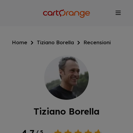
Salta
al
contenuto
principale
Home
Tiziano Borella
Recensioni
Tiziano Borella
4.7
/ 5