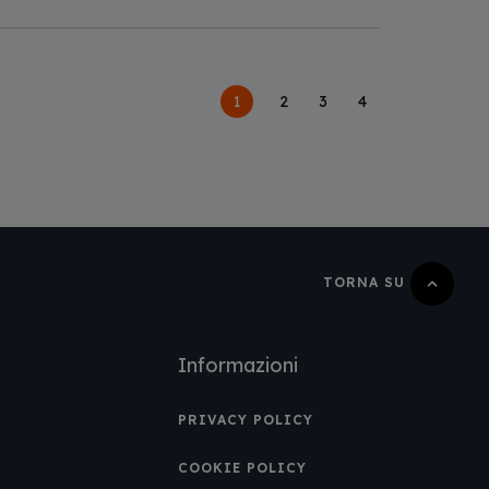
Pagina
1
Page
2
Page
3
Page
4
attuale
TORNA SU
Informazioni
PRIVACY POLICY
COOKIE POLICY