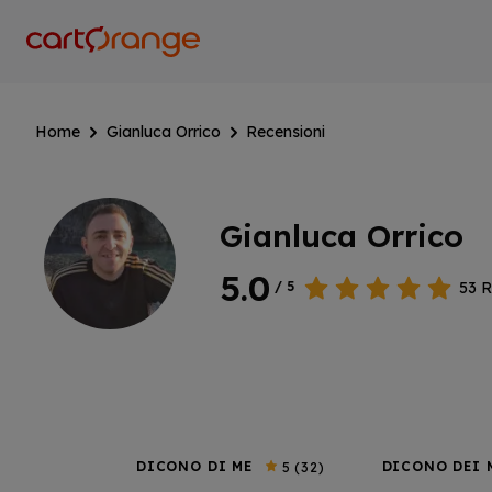
Salta
al
contenuto
principale
Home
Gianluca Orrico
Recensioni
Gianluca Orrico
5.0
53
R
/ 5
DICONO DI ME
DICONO DEI 
5
(32)