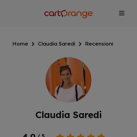
Salta
al
contenuto
principale
Home
Claudia Saredi
Recensioni
Claudia Saredi
4.9
/ 5