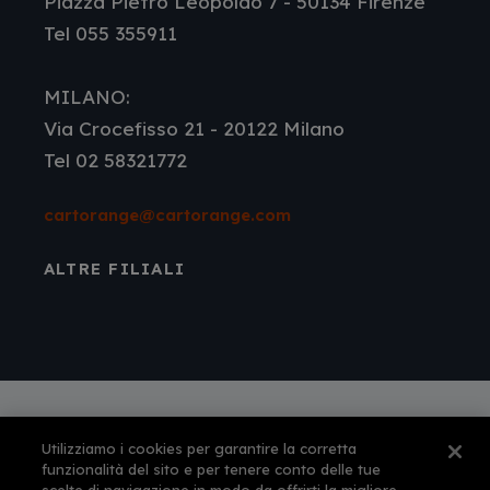
Piazza Pietro Leopoldo 7 - 50134 Firenze
Tel 055 355911
MILANO:
Via Crocefisso 21 - 20122 Milano
Tel 02 58321772
cartorange@cartorange.com
ALTRE FILIALI
Utilizziamo i cookies per garantire la corretta
Autorizzazione amministrativa n° 561 per
funzionalità del sito e per tenere conto delle tue
l'esercizio dell'attività di agenzia di viaggi e