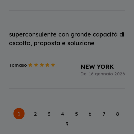
superconsulente con grande capacità di
ascolto, proposta e soluzione
Tomaso
NEW YORK
Del 16 gennaio 2026
Paginazione
Pagina
1
Page
2
Page
3
Page
4
Page
5
Page
6
Page
7
Page
8
Page
9
attuale