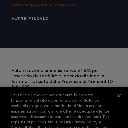
cartorange@cartorange.com
ALTRE FILIALI
Autorizzazione amministrativa n° 561 per
l'esercizio dell'attività di agenzia di viaggi e
turismo rilasciata dalla Provincia di Firenze il 12-
feb-1999
This site is protected by reCAPTCHA and the
Utilizziamo i cookies per garantire la corretta
Google
Privacy Policy
and
Terms of Service
funzionalità del sito e per tenere conto delle tue
apply.
scelte di navigazione in modo da offrirti la migliore
esperienza sul nostro sito e offerte adeguate alle tue
esigenze. Utilizziamo anche cookies di terze parti. Per
saperne di più consulta le nostre Privacy Policy e
Cookie Policy. Per proseguire nella consultazione del