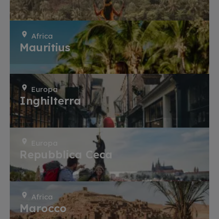
Africa
Mauritius
Europa
Inghilterra
Europa
Repubblica Ceca
Africa
Marocco