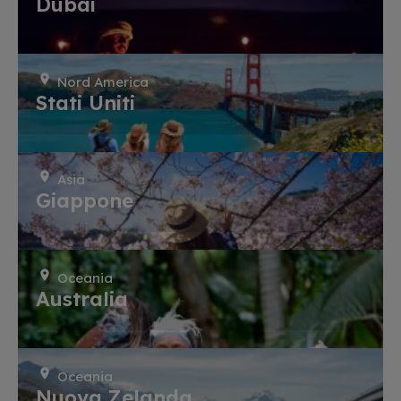
Dubai
Nord America
Stati Uniti
Asia
Giappone
Oceania
Australia
Oceania
Nuova Zelanda