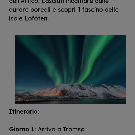
dell’Artico. Lasciati incantare dalle
aurore boreali e scopri il fascino delle
isole Lofoten!
I
m
a
g
e
Itinerario:
Giorno 1
: Arrivo a Tromsø